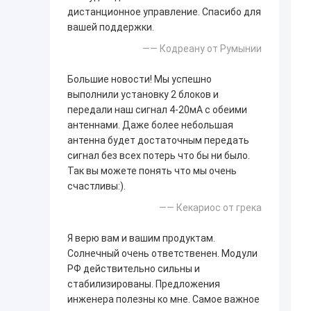
дистанционное управление. Спасибо для
вашей поддержки.
—— Кодреану от Румынии
Большие новости! Мы успешно
выполнили установку 2 блоков и
передали наш сигнал 4-20мА с обеими
антеннами. Даже более небольшая
антенна будет достаточным передать
сигнал без всех потерь что бы ни было.
Так вы можете понять что мы очень
счастливы:).
—— Кекариос от грека
Я верю вам и вашим продуктам.
Солнечный очень ответственен. Модули
РФ действительно сильны и
стабилизированы. Предложения
инженера полезны ко мне. Самое важное