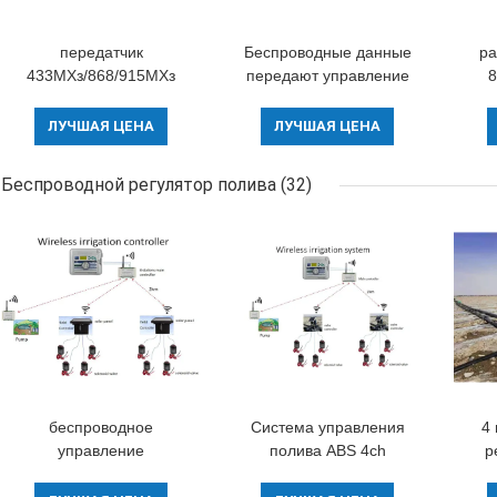
передатчик
Беспроводные данные
ра
433МХз/868/915МХз
передают управление
8
кабеля серийного
по радио
433
модуля 1В
радиотелеграфа ГПС
ЛУЧШАЯ ЦЕНА
ЛУЧШАЯ ЦЕНА
беспроводной с
модуля морского
пластиковым
пехотинца передачи
Беспроводной регулятор полива
(32)
приложением РС232
данных 20км модема
150МХз
беспроводное
Система управления
4
управление
полива ABS 4ch
р
включением-
автоматическая