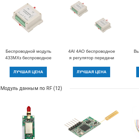
Беспроводной модуль
4AI 4AO беспроводное
Вы
433МХз беспроводное
я регулятор передачи
РТУ аналогового
аналогового сигнала
ра
выхода собирает 4-
модуля o
Мод
ЛУЧШАЯ ЦЕНА
ЛУЧШАЯ ЦЕНА
20мА, 0-5В, сигнал 0-
ДИ 
10В
Модуль данным по RF
(12)