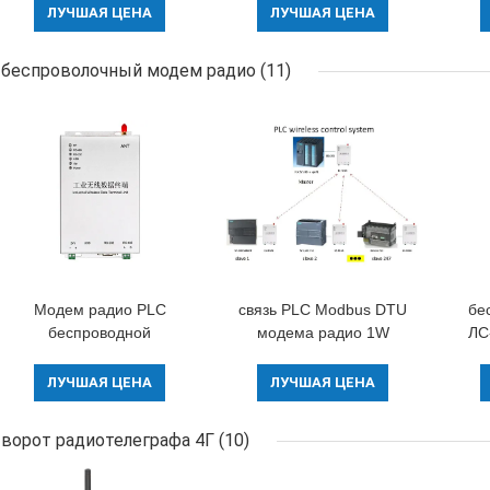
беспроводного аудио
цифров Вакие радио
2В 
ЛУЧШАЯ ЦЕНА
ЛУЧШАЯ ЦЕНА
голоса ВХФ/УХФ
400-480мхз цифров
модуля ЛС-В1000
мобильное
беспроволочный модем радио
(11)
Модем радио PLC
связь PLC Modbus DTU
бе
беспроводной
модема радио 1W
ЛС
RS232 RS485
пер
беспроводная
У
ЛУЧШАЯ ЦЕНА
ЛУЧШАЯ ЦЕНА
ворот радиотелеграфа 4Г
(10)