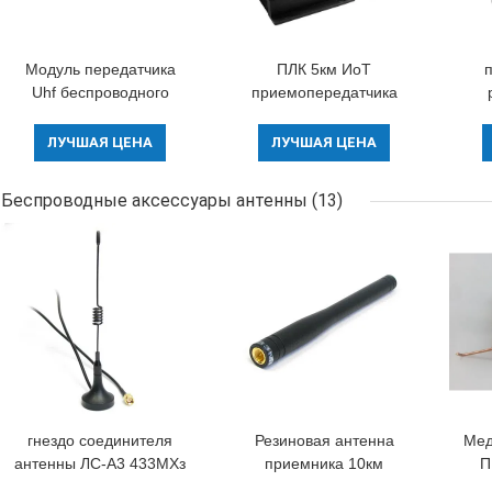
Модуль передатчика
ПЛК 5км ИоТ
Uhf беспроводного
приемопередатчика
модуля SX1276 433mhz
модуля 433МХз 30дБм
ра
1W Lora беспроводной
1В Лора локальных
мо
ЛУЧШАЯ ЦЕНА
ЛУЧШАЯ ЦЕНА
сетей беспроводной
долгосрочный
б
Беспроводные аксессуары антенны
(13)
беспроводной
гнездо соединителя
Резиновая антенна
Мед
антенны ЛС-А3 433МХз
приемника 10км
П
СМА модуля РФ кабеля
антенны
ан