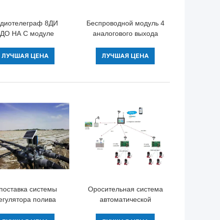
диотелеграф 8ДИ
Беспроводной модуль 4
ДО НА С модуле
аналогового выхода
МХз/868МХз/915МХз
направляет 4-20мА
4Г беспроводном
сигнал беспроводное
ЛУЧШАЯ ЦЕНА
ЛУЧШАЯ ЦЕНА
Модбус РТУ
Модбус РТУ
 поставка системы
Оросительная система
егулятора полива
автоматической
радиотелеграфа
беспроводной