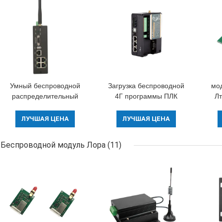
Умный беспроводной
Загрузка беспроводной
мо
распределительный
4Г программы ПЛК
Лт
ящик ворот 4Г,
модема ворот коробки
регулятор ПЛК ворот
5В беспроводной
бес
ЛУЧШАЯ ЦЕНА
ЛУЧШАЯ ЦЕНА
ИОЦ беспроводной
удаленные/загрузка
бе
М2М
Беспроводной модуль Лора
(11)