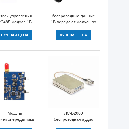
тсек управления
беспроводные данные
РС485 модуля 1В
1В передают модуль по
85 данным по АМР
радио
км беспроводной
приемопередатчика
ЛУЧШАЯ ЦЕНА
ЛУЧШАЯ ЦЕНА
спроводной к ПТЗ
порта 433МХз РС232
беспроводной с
пластиковым
приложением
Модуль
ЛС-В2000
риемопередатчика
беспроводная аудио
ио ВХФ 134-174МХз
выходная мощность