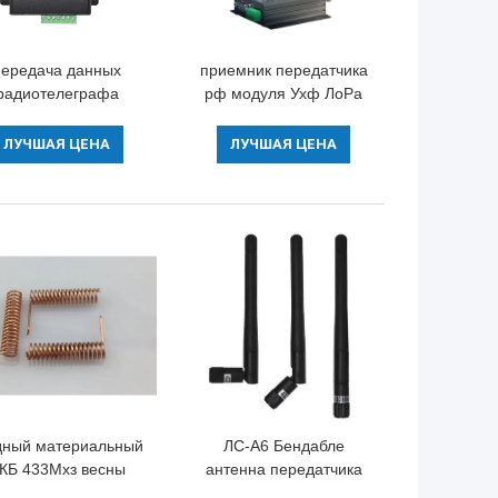
передача данных
приемник передатчика
радиотелеграфа
рф модуля Ухф ЛоРа
сстояния выходной
СС1278
щности 5км модуля
приемопередатчика
ЛУЧШАЯ ЦЕНА
ЛУЧШАЯ ЦЕНА
1В 433МХз
РС485 433МХз Рф ДТУ
еспроводная Лора
беспроводной
ный материальный
ЛС-А6 Бендабле
КБ 433Мхз весны
антенна передатчика
тенны хлыста для
антенны 10км 433МХз