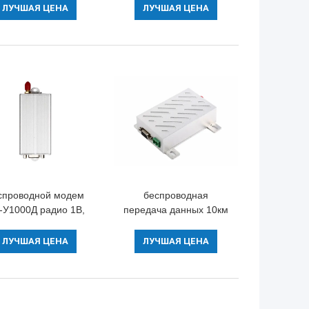
8Км радио УХФ 400-
5км модуля 2В для
ЛУЧШАЯ ЦЕНА
ЛУЧШАЯ ЦЕНА
480мхз цифров
передавать данные/
мобильный
голос
спроводной модем
беспроводная
-У1000Д радио 1В,
передача данных 10км
едатчик данным по
модуля 144.390МХз
ХФ беспроводной
АПРС радио 5В
ЛУЧШАЯ ЦЕНА
ЛУЧШАЯ ЦЕНА
серийная
беспроводная