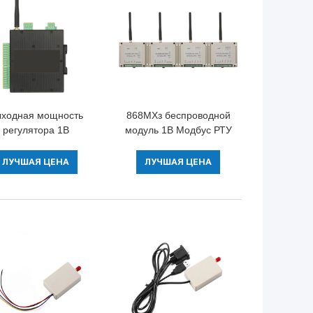
ходная мощность
868МХз беспроводной
регулятора 1В
модуль 1В Модбус РТУ
диотелеграфа и о
2 аналога и о
уль Локальная сеть
направляет 4-20мА/2
ЛУЧШАЯ ЦЕНА
ЛУЧШАЯ ЦЕНА
ДЕЛАТЬ Беспроводн
датчик каналов 0-5В
АИ АО индустрии