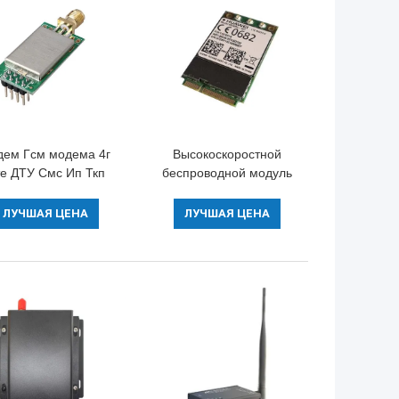
дем Гсм модема 4г
Высокоскоростной
е ДТУ Смс Ип Ткп
беспроводной модуль
ворот 1В 4Г
связи ХУАВЭИ 4Г ЛТЭ
проводной исправил
ФДД МИНИ ПКИ-Э
ЛУЧШАЯ ЦЕНА
ЛУЧШАЯ ЦЕНА
спроводной модуль
Вифи Вван ворот