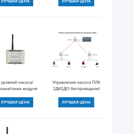
апана 2km станции
модулирующей лампы
ЛУЧШАЯ ЦЕНА
ЛУЧШАЯ ЦЕНА
солнечная
регулятора 4Г полива
мобильной умная
 уровней насоса/
Управление насоса ПЛК
пана/танка модуля
2ДИ2ДО беспроводное/
диотелеграфа и о
радиотелеграф реле/
дбус РТУ 4ДИ4ДО
клапана 433МХз НА С
ЛУЧШАЯ ЦЕНА
ЛУЧШАЯ ЦЕНА
алов беспроводной
контроле