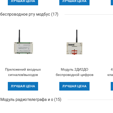
выключением клапана
запирая на задвижку
кл
ЛУЧШАЯ ЦЕНА
ЛУЧШАЯ ЦЕНА
соленоида
регулятор клапана
оросительной системы
беспроводное рту модбус
(17)
433МХз
Приложений входных
Модуль 2ДИ2ДО
4
сигналов/выходов
беспроводной цифров
кла
управлением 8 насоса
И о, беспроводной
ра
8ДИ8ДО беспроводное
насос НА С контроле
Мо
ЛУЧШАЯ ЦЕНА
ЛУЧШАЯ ЦЕНА
Модбус РТУ
2км
кан
беспроводное белых
Модуль радиотелеграфа и о
(15)
пластиковых