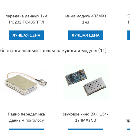
передача данных 1км
мини модуль 433МХз
О
РС232 РС485 ТТЛ
1км
модуля 100мВ данным
приемопередатчика
РС4
по 433МХз РФ
ТТЛ модуля данным по
2
ЛУЧШАЯ ЦЕНА
ЛУЧШАЯ ЦЕНА
беспроводная
РФ размера 100мВ
бе
беспроводной
беспроволочный тональнозвуковой модуль
(11)
Радио передатчика
звуковое кино ВХФ 134-
данным по/голосу
174МХз 5В
п
модуля 500мВ
неразъемное 10Км
ауд