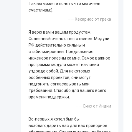
Так вы можете понять что мы очень
счастливы:).
—— Кекариос от грека
Я верю вам и вашим продуктам.
Солнечный очень ответственен. Модули
РФ действительно сильны и
стабилизированы. Предложения
инженера полезны ко мне. Самое важное
программа модуля может на-линия
упдраде собой. Для некоторых
особенных проектов, они могут
подгонять согласовывать мои
требования. Спасибо для вашего всего
времени поддержки.
—— Синх от Индии
Во-первых я хотел был бы
возблагодарить вас для вас проворное