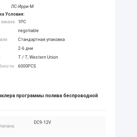
ЛС-Ирри-М
ка Условия:
заказа:
1PC
negotiable
али:
Стандартная упаковка
:
2-6 дни
:
T / T, Western Union
бности:
6000PCS
инклера программы полива беспроводной
DC9-12V
лапана: