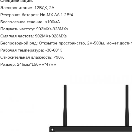
Спецификации:
Электропитание: 12ВДК, 2А
Резервная батарея: Ни-МХ АА 1.2В*4
Бесполезное течение: ≤100мА
Получать частоту: 902МХз-928МХз
Смягчая частота: 902МХз-928МХз
Беспроводной ряд: Открытое пространство, 2м-500м, может дости
Рабочая температура: -30-60°К
Относительная влажность: <90%
Размер: 246мм*156мм*47мм