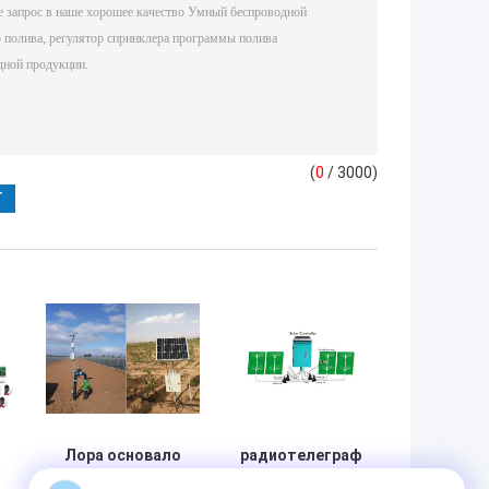
(
0
/ 3000)
Лора основало
радиотелеграф
беспроводной
регулятора 5км