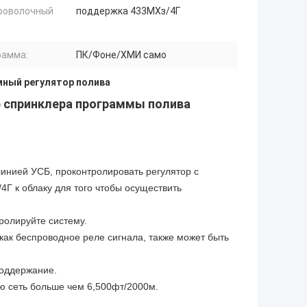
роволочный
поддержка 433МХз/4Г
рамма:
ПК/Фоне/ХМИ само
мный регулятор полива
р спринклера программы полива
инией УСБ, проконтролировать регулятор с
Г к облаку для того чтобы осуществить
ролируйте систему.
как беспроводное реле сигнала, также может быть
поддержание.
ю сеть больше чем 6,500фт/2000м.