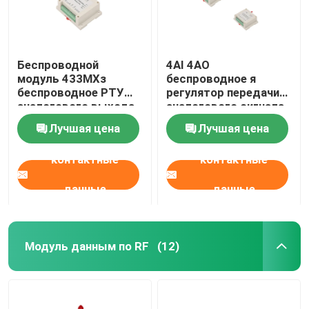
Беспроводной
4AI 4AO
модуль 433МХз
беспроводное я
беспроводное РТУ
регулятор передачи
аналогового выхода
аналогового сигнала
собирает 4-20мА, 0-
модуля o
Лучшая цена
Лучшая цена
5В, сигнал 0-10В
контактные
контактные
данные
данные
Модуль данным по RF
(12)