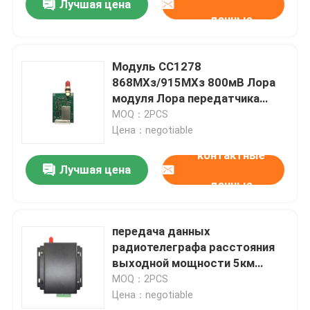
Лучшая цена
данные
Модуль СС1278
868МХз/915МХз 800мВ Лора
модуля Лора передатчика
данных беспроводной
MOQ：2PCS
Цена：negotiable
контактные
Лучшая цена
данные
передача данных
радиотелеграфа расстояния
выходной мощности 5км
модуля 1В 433МХз
MOQ：2PCS
беспроводная Лора
Цена：negotiable