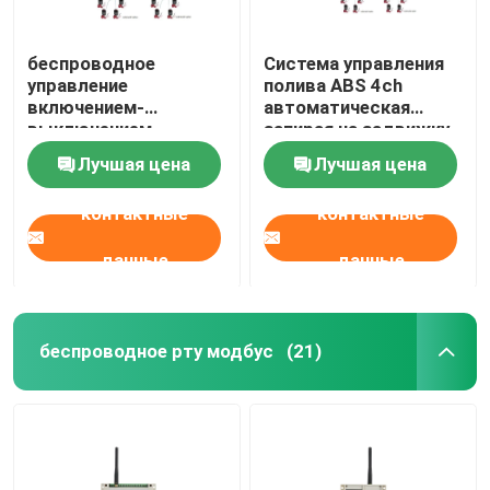
беспроводное
Система управления
управление
полива ABS 4ch
включением-
автоматическая
выключением
запирая на задвижку
клапана соленоида
регулятор клапана
Лучшая цена
Лучшая цена
оросительной
системы 433МХз
контактные
контактные
данные
данные
беспроводное рту модбус
(21)