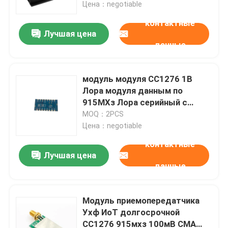
Цена：negotiable
контактные
Лучшая цена
данные
модуль модуля СС1276 1В
Лора модуля данным по
915МХз Лора серийный с
длинным расстоянием
MOQ：2PCS
контроля
Цена：negotiable
контактные
Лучшая цена
Домой
данные
Продукты
Модуль приемопередатчика
Ухф ИоТ долгосрочной
СС1276 915мхз 100мВ СМА
Видеозаписи