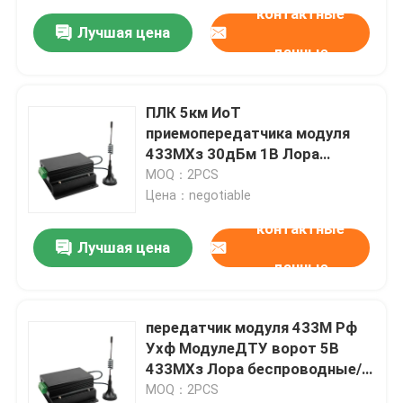
контактные
Лучшая цена
данные
ПЛК 5км ИоТ
приемопередатчика модуля
433МХз 30дБм 1В Лора
локальных сетей
MOQ：2PCS
беспроводной долгосрочный
Цена：negotiable
беспроводной
контактные
Лучшая цена
данные
передатчик модуля 433М Рф
Ухф МодулеДТУ ворот 5В
433МХз Лора беспроводные/
приемник СС1278
MOQ：2PCS