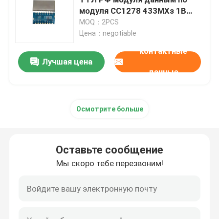
модуля СС1278 433МХз 1В
беспроводной Лора
MOQ：2PCS
Company News
долгосрочный
Цена：negotiable
контактные
Беспроводной отсек управления
Лучшая цена
данные
Беспроводной регулятор полива
Осмотрите больше
беспроводное рту модбус
Оставьте сообщение
Модуль радиотелеграфа и о
Мы скоро тебе перезвоним!
Модуль данным по RF
беспроволочный тональнозвуковой модуль