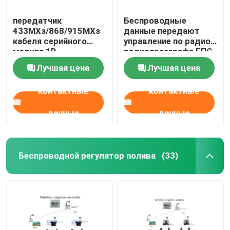
передатчик
Беспроводные
Интерфейс машины HMI человеческий
433МХз/868/915МХз
данные передают
кабеля серийного
управление по радио
модуля 1В
радиотелеграфа ГПС
Регулятор логики PLC Programmable
беспроводной с
модуля морского
Лучшая цена
Лучшая цена
пластиковым
пехотинца передачи
приложением РС232
данных 20км модема
Портативные солнечные генераторы
контактные
контактные
150МХз
данные
данные
Беспроводный контроллер DMX
Беспроводной регулятор полива
(33)