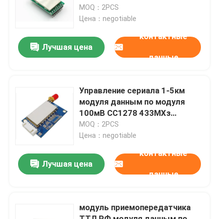
антенны УАРТ Лора
MOQ：2PCS
беспроводной
Цена：negotiable
О нас
контактные
Лучшая цена
данные
Экскурсия по заводу
Контроль качества
Управление сериала 1-5км
модуля данным по модуля
100мВ СС1278 433МХз
Свяжитесь с нами
беспроводное Лора
MOQ：2PCS
беспроводное
Цена：negotiable
Новости
контактные
Лучшая цена
данные
Случаи
модуль приемопередатчика
Блог
ТТЛ РФ модуля данным по