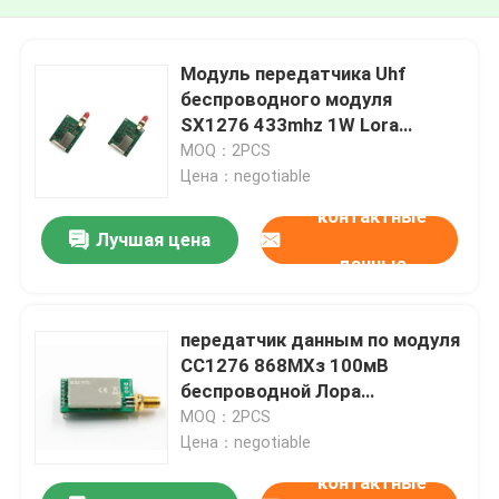
Модуль передатчика Uhf
беспроводного модуля
SX1276 433mhz 1W Lora
беспроводной
MOQ：2PCS
Цена：negotiable
контактные
Лучшая цена
данные
передатчик данным по модуля
СС1276 868МХз 100мВ
беспроводной Лора
беспроводной
MOQ：2PCS
Цена：negotiable
контактные