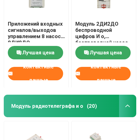
Приложений входных
Модуль 2ДИ2ДО
сигналов/выходов
беспроводной
управлением 8 насоса
цифров И о,
8ДИ8ДО
беспроводной насос
беспроводное
НА С контроле 2км
Лучшая цена
Лучшая цена
Модбус РТУ
беспроводное белых
контактные
контактные
пластиковых
данные
данные
Модуль радиотелеграфа и о
(20)