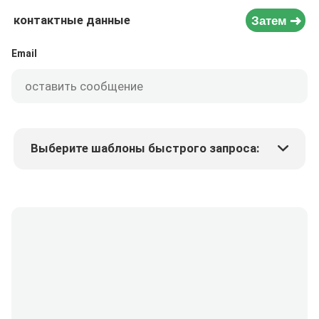
контактные данные
Затем
Email
Выберите шаблоны быстрого запроса:
Цена продукта
Min.order quantity
Запрос образцов
Подробнее