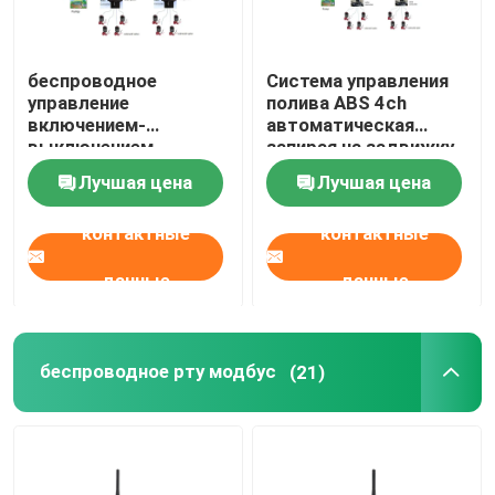
Интерфейс машины HMI человеческий
беспроводное
Система управления
управление
полива ABS 4ch
Регулятор логики PLC Programmable
включением-
автоматическая
выключением
запирая на задвижку
клапана соленоида
регулятор клапана
Лучшая цена
Лучшая цена
Портативные солнечные генераторы
оросительной
системы 433МХз
контактные
контактные
Беспроводный контроллер DMX
данные
данные
беспроводное рту модбус
(21)