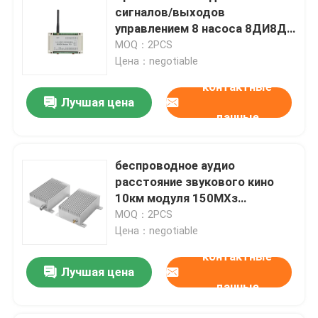
сигналов/выходов
управлением 8 насоса 8ДИ8ДО
беспроводное Модбус РТУ
MOQ：2PCS
беспроводное белых
Цена：negotiable
пластиковых
контактные
Лучшая цена
данные
беспроводное аудио
расстояние звукового кино
10км модуля 150МХз
беспроводное Валкие голоса
MOQ：2PCS
ВХФ модуля 25В
Цена：negotiable
контактные
Лучшая цена
данные