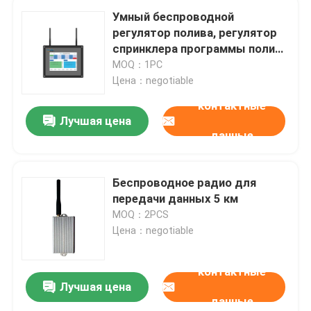
Умный беспроводной
регулятор полива, регулятор
спринклера программы полива
беспроводной
MOQ：1PC
Цена：negotiable
контактные
Лучшая цена
данные
Беспроводное радио для
передачи данных 5 км
MOQ：2PCS
Цена：negotiable
контактные
Лучшая цена
данные