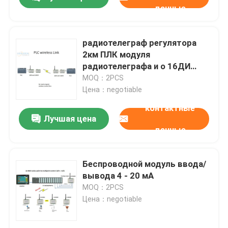
данные
радиотелеграф регулятора
2км ПЛК модуля
радиотелеграфа и о 16ДИ
16ДО беспроводной НА С
MOQ：2PCS
контроле
Цена：negotiable
контактные
Лучшая цена
данные
Домой
Беспроводной модуль ввода/
вывода 4 - 20 мА
MOQ：2PCS
Продукты
Цена：negotiable
Видеозаписи