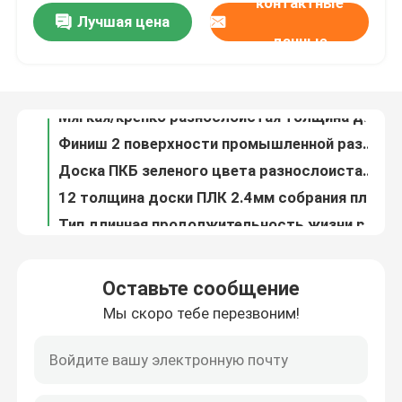
контактные
Лучшая цена
Плата с печатным монтажом продуктов автоматизации разнослоистая 12 слоя длинной продолжительности жизни
данные
Мягкая/крепко разнослоистая толщина доски 1.6ММ ПКБ для продуктов автоматизации индустрии
О нас
Финиш 2 поверхности промышленной разнослоистой доски неэтилированный ХАСЛ ПКБ - утверждение УЛ слоя
Доска ПКБ зеленого цвета разнослоистая, поверхность золота погружения платы с печатным монтажом Пкб
Экскурсия по заводу
12 толщина доски ПЛК 2.4мм собрания платы с печатным монтажом слоя для оптового заказа
Тип длинная продолжительность жизни распределения входного сигнала амортизатора аналогового сигнала серии ЛС-ТХС-ИП настоящий
Контроль качества
РТД канала конвертера 6 ДА ОБЪЯВЛЕНИЯ аналогового сигнала к РС485 конвертеру ЛС-ТД4015
тип настоящий передатчик АК конвертера 4-20мА течения прокалывания амортизатора цифрового сигнала
Свяжитесь с нами
ДК печатает время на ответ передатчика ЛС-ТЭТ-И 10мС изоляции сигнала течения/напряжения тока
АК печатает настоящий передатчик амортизатора сигнала напряжения тока к 0-5В/4-20мА ЛС-ТЭТ-АИ
Новости
Оставьте сообщение
Рельс Дин конвертера входного сигнала серии ЛС-ТХГ-ИП настоящий устанавливая электропитание ДК24В
Мы скоро тебе перезвоним!
Входной сигнал RS485 конвертера 4-20ma DA ОБЪЯВЛЕНИЯ LS-WJ21 вывел наружу установка рельса Din протокола Modbus RTU
Случаи
Вводы аналога конвертера 8 DA ОБЪЯВЛЕНИЯ битов LS-WJ28 24 к управлению автоматизации индустрии RS485/232
ЛС-ВДЖ31 РС485/232 к конвертеру РС232 ДА ОБЪЯВЛЕНИЯ 4-20мА к 0-5В для автоматизации индустрии
Блог
Аналоговый сигнал конвертера 16-CH DA ОБЪЯВЛЕНИЯ LS-WJ29 к конвертерам RS485/232 Modbus