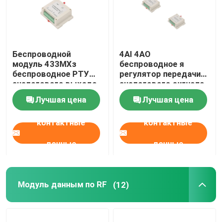
Беспроводной
4AI 4AO
модуль 433МХз
беспроводное я
беспроводное РТУ
регулятор передачи
аналогового выхода
аналогового сигнала
собирает 4-20мА, 0-
модуля o
Лучшая цена
Лучшая цена
5В, сигнал 0-10В
контактные
контактные
данные
данные
Модуль данным по RF
(12)