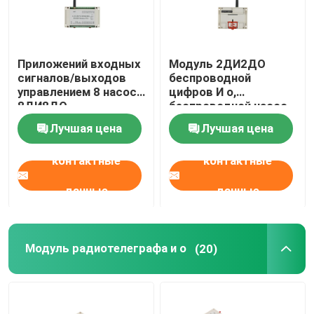
Приложений входных
Модуль 2ДИ2ДО
сигналов/выходов
беспроводной
управлением 8 насоса
цифров И о,
8ДИ8ДО
беспроводной насос
беспроводное
НА С контроле 2км
Лучшая цена
Лучшая цена
Модбус РТУ
беспроводное белых
контактные
контактные
пластиковых
данные
данные
Модуль радиотелеграфа и о
(20)