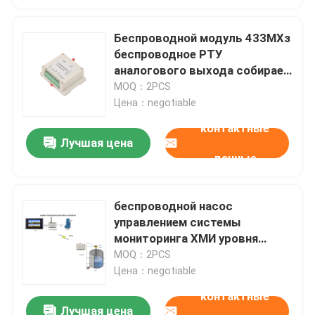
Беспроводной модуль 433МХз
беспроводное РТУ
аналогового выхода собирает
4-20мА, 0-5В, сигнал 0-10В
MOQ：2PCS
Цена：negotiable
контактные
Лучшая цена
данные
беспроводной насос
управлением системы
мониторинга ХМИ уровня
танка 433МХз беспроводной
MOQ：2PCS
НА С 2км
Цена：negotiable
контактные
Лучшая цена