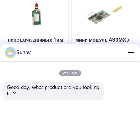
передача данных 1км
мини модуль 433МХз
РС232 РС485 ТТЛ
1км
модуля 100мВ
приемопередатчика
Sunny
данным по 433МХз
ТТЛ модуля данным
РФ беспроводная
по РФ размера 100мВ
Лучшая цена
Лучшая цена
беспроводной
2:32 AM
контактные
контактные
Good day, what product are you looking 
for?
данные
данные
Осмотрите больше
Главная страница
Карта сайта