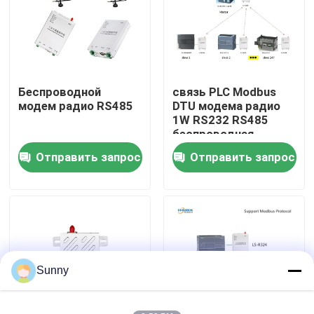
О нас
Экскурсия по заводу
Беспроводной
связь PLC Modbus
модем радио RS485
DTU модема радио
1W RS232 RS485
Контроль качества
беспроводная
Отправить запрос
Отправить запрос
Свяжитесь с нами
Новости
Случаи
Sunny
Блог