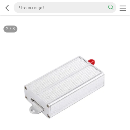
2
/
3