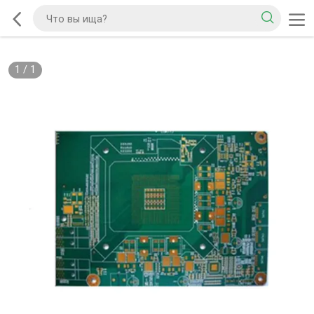
1
/
1