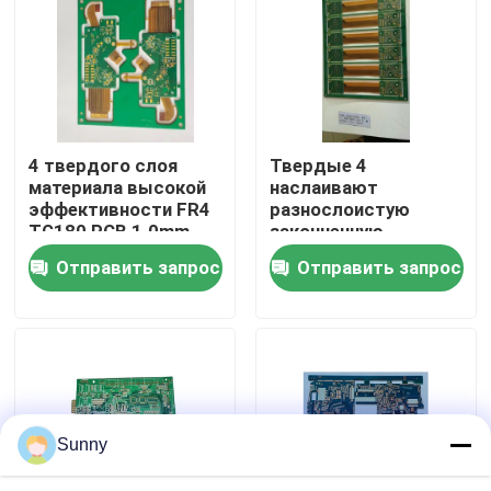
О нас
Экскурсия по заводу
4 твердого слоя
Твердые 4
материала высокой
наслаивают
Контроль качества
эффективности FR4
разнослоистую
TG180 PCB 1.0mm
законченную
гибкого
поверхность доски
Отправить запрос
Отправить запрос
Свяжитесь с нами
трубопровода
1.5mm FR4 TG150 PI
ENIG PCB
Новости
Случаи
Sunny
Блог