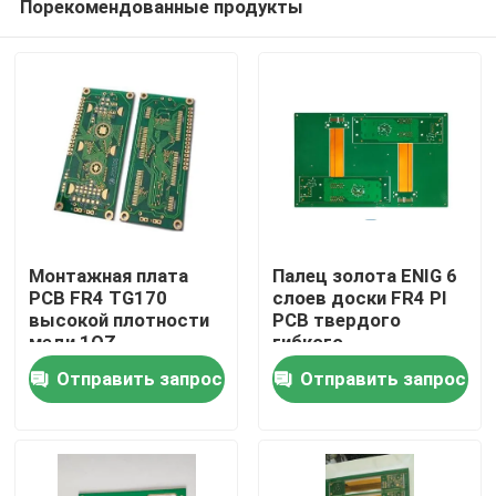
Порекомендованные продукты
Монтажная плата
Палец золота ENIG 6
PCB FR4 TG170
слоев доски FR4 PI
высокой плотности
PCB твердого
меди 1OZ
гибкого
Домой
разнослоистая
трубопровода
Отправить запрос
Отправить запрос
разнослоистый
закончил
Продукты
Видеозаписи