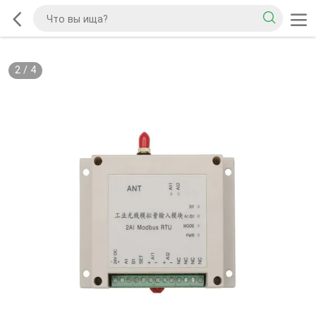
2
/
4