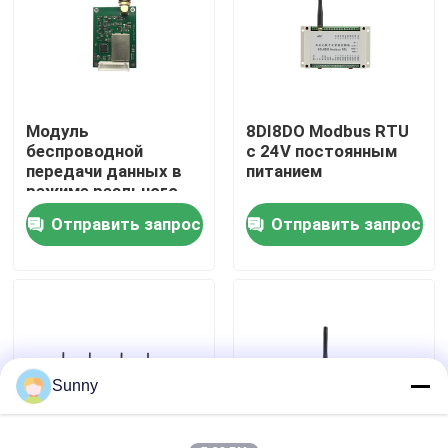
О нас
Экскурсия по заводу
Модуль
8DI8DO Modbus RTU
беспроводной
с 24V постоянным
передачи данных в
питанием
Контроль качества
режиме реального
времени с
Отправить запрос
Отправить запрос
интерфейсом RS485
Свяжитесь с нами
Новости
Случаи
Sunny
Блог