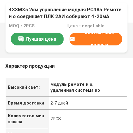
433МХз 2км управление модуля РС485 Ремоте
и о соединяет ПЛК 2АИ собирают 4-20мА
аналоговый сигнал 2ДО
MOQ：2PCS
Цена：negotiable
контактные
Лучшая цена
данные
Характер продукции
модуль ремоте и о
,
Высокий свет:
удаленная система ио
Время доставки
2-7 дней
Количество мин
2PCS
заказа