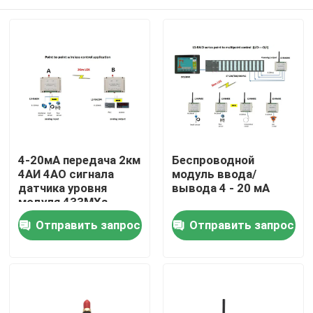
4-20мА передача 2км
Беспроводной
4АИ 4АО сигнала
модуль ввода/
датчика уровня
вывода 4 - 20 мА
модуля 433МХз
радиотелеграфа и о
Домой
Отправить запрос
Отправить запрос
беспроводная
Продукты
Видеозаписи