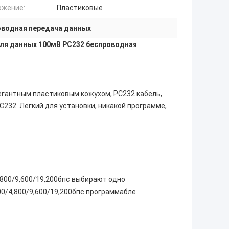
ожение:
Пластиковые
оводная передача данных
ля данных 100мВ РС232 беспроводная
егантным пластиковым кожухом, РС232 кабель,
С232. Легкий для установки, никакой программе,
,800/9,600/19,200бпс выбирают одно
00/4,800/9,600/19,200бпс программабле