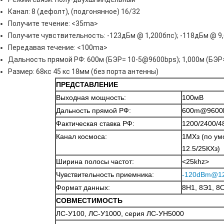
Канал: 8 (дефолт), (подгонянное) 16/32
Получите течение: <35ma>
Получите чувствительность: -123дБм @ 1,200бпс); -118дБм @ 9
Передавая течение: <100ma>
Дальность прямой РФ: 600м (БЭР= 10-5@9600bps); 1,000м (БЭР=
Размер: 68кс 45 кс 18мм (без порта антенны)
ПРЕДСТАВЛЕНИЕ
Выходная мощность:
100мВ
Дальность прямой РФ:
600m@9600
Фактическая ставка РФ:
1200/2400/4
Канал космоса:
1МХз (по ум
12.5/25КХз)
Ширина полосы частот:
<25khz>
Чувствительность приемника:
-120dBm@1
Формат данных:
8Н1, 8Э1, 8
СОВМЕСТИМОСТЬ
ЛС-У100, ЛС-У1000, серия ЛС-УН5000