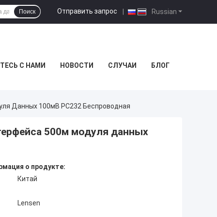
Отправить запрос
|
Russian
Поиск
ТЕСЬ С НАМИ
НОВОСТИ
СЛУЧАИ
БЛОГ
уля Данных 100мВ РС232 Беспроводная
терфейса 500м модуля данных
мация о продукте:
Китай
Lensen