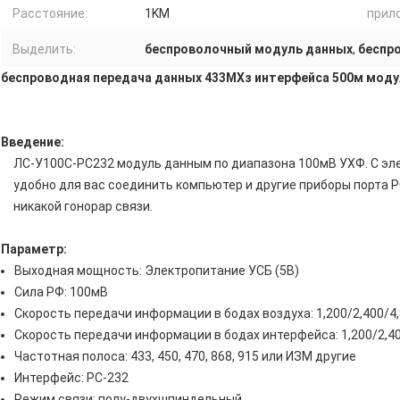
Расстояние:
1KM
прил
Выделить:
беспроволочный модуль данных
,
беспр
беспроводная передача данных 433МХз интерфейса 500м моду
Введение:
ЛС-У100С-РС232 модуль данным по диапазона 100мВ УХФ. С эл
удобно для вас соединить компьютер и другие приборы порта Р
никакой гонорар связи.
Параметр:
Выходная мощность: Электропитание УСБ (5В)
Сила РФ: 100мВ
Скорость передачи информации в бодах воздуха: 1,200/2,400/4
Скорость передачи информации в бодах интерфейса: 1,200/2,4
Частотная полоса: 433, 450, 470, 868, 915 или ИЗМ другие
Интерфейс: РС-232
Режим связи: полу-двухшпиндельный