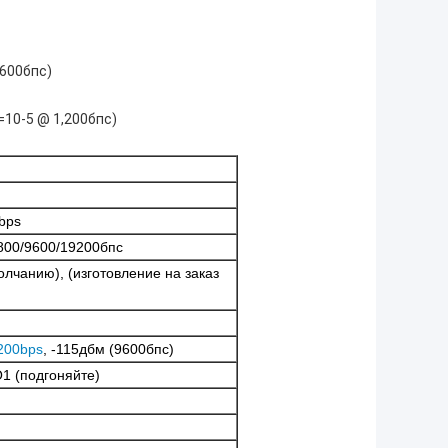
,600бпс)
10-5 @ 1,200бпс)
bps
800/9600/19200бпс
олчанию), (изготовление на заказ
200bps
, -115дбм (9600бпс)
О1 (подгоняйте)