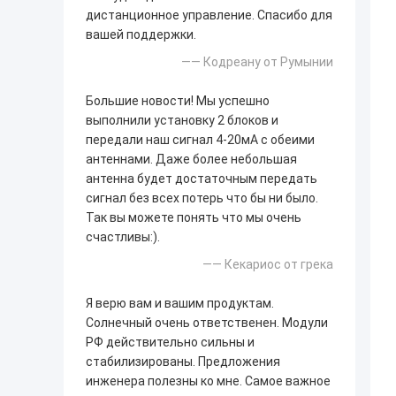
дистанционное управление. Спасибо для
вашей поддержки.
—— Кодреану от Румынии
Большие новости! Мы успешно
выполнили установку 2 блоков и
передали наш сигнал 4-20мА с обеими
антеннами. Даже более небольшая
антенна будет достаточным передать
сигнал без всех потерь что бы ни было.
Так вы можете понять что мы очень
счастливы:).
—— Кекариос от грека
Я верю вам и вашим продуктам.
Солнечный очень ответственен. Модули
РФ действительно сильны и
стабилизированы. Предложения
инженера полезны ко мне. Самое важное