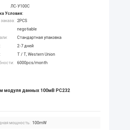
ЛС-У100С
ка Условия:
заказа:
2PCS
negotiable
али:
Стандартная упаковка
:
2-7 дней
:
T / T, Western Union
бности:
6000pcs/month
м модуля данных 100мВ РС232
дная мощность:
100mW