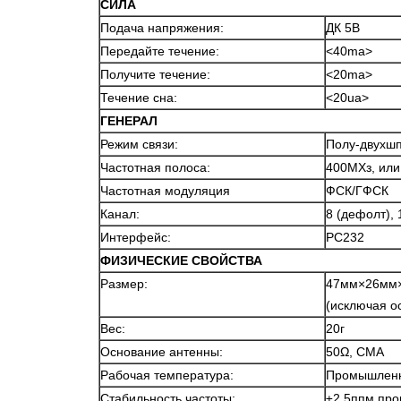
СИЛА
Подача напряжения:
ДК 5В
Передайте течение:
<40ma>
Получите течение:
<20ma>
Течение сна:
<20ua>
ГЕНЕРАЛ
Режим связи:
Полу-двухш
Частотная полоса:
400МХз, или
Частотная модуляция
ФСК/ГФСК
Канал:
8 (дефолт), 
Интерфейс:
РС232
ФИЗИЧЕСКИЕ СВОЙСТВА
Размер:
47мм×26мм
(исключая о
Вес:
20г
Основание антенны:
50Ω, СМА
Рабочая температура:
Промышленн
Стабильность частоты:
±2.5ппм пр