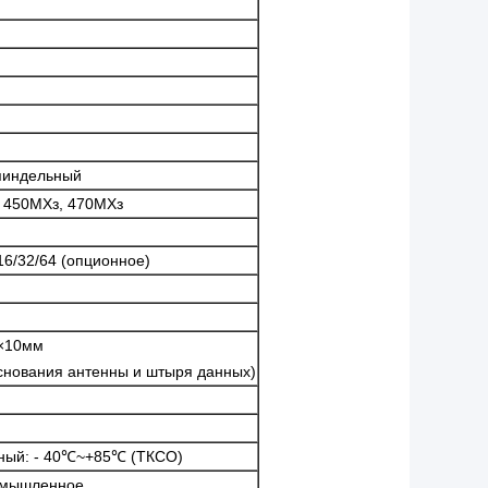
пиндельный
 450МХз, 470МХз
16/32/64 (опционное)
×10мм
снования антенны и штыря данных)
ый: - 40℃~+85℃ (ТКСО)
омышленное